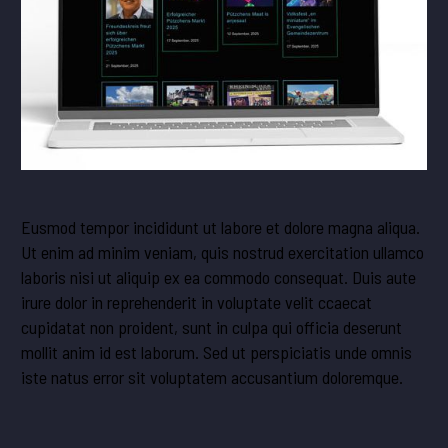
Eusmod tempor incididunt ut labore et dolore magna aliqua.
Ut enim ad minim veniam, quis nostrud exercitation ullamco
laboris nisi ut aliquip ex ea commodo consequat. Duis aute
irure dolor in reprehenderit in voluptate velit ccaecat
cupidatat non proident, sunt in culpa qui officia deserunt
mollit anim id est laborum. Sed ut perspiciatis unde omnis
iste natus error sit voluptatem accusantium doloremque.