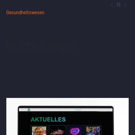



Gesundheitswesen
Britta Bürges